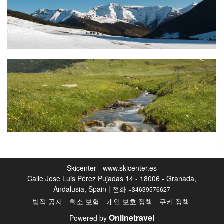
Skicenter - www.skicenter.es
Calle Jose Luis Pérez Pujadas 14 - 18006 - Granada,
Andalusia, Spain | 전화
+34639576627
법적 공지
취소 보험
개인 보호 정책
쿠키 정책
Onlinetravel
Powered by