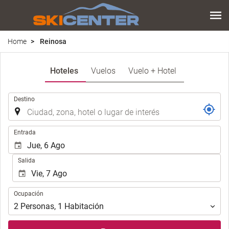
Home
Reinosa
Hoteles
Vuelos
Vuelo + Hotel
Introduzca
Destino
el
lugar
de
Introduzca
Entrada
destino
las
en
fechas
Salida
el
de
que
inicio
realizar
y
Ocupación
la
Ocupación
fin
búsqueda
para
2
Personas
,
1
Habitación
de
realizar
su
la