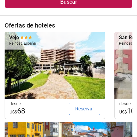
Buscar
alojamiento..
búsqueda
de
su
Ofertas de hoteles
hotel.
Vejo
San Ro
Reinosa, España
Reinosa, E
desde
desde
Reservar
68
10
US$
US$