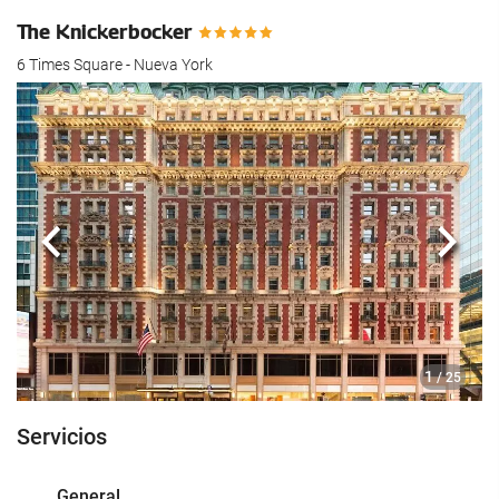
The Knickerbocker
6 Times Square - Nueva York
Anterior
Sigui
1
/ 25
Servicios
General