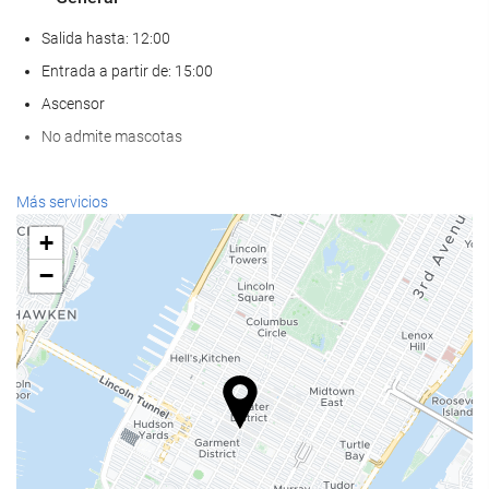
Salida hasta: 12:00
Entrada a partir de: 15:00
Ascensor
No admite mascotas
Comida y bebida
Más servicios
Restaurante a la carta
+
Bar
−
Cafetera en zonas comunes
Servicios de recepción
Recepción 24 horas
Guardaequipaje
Acceso a Internet