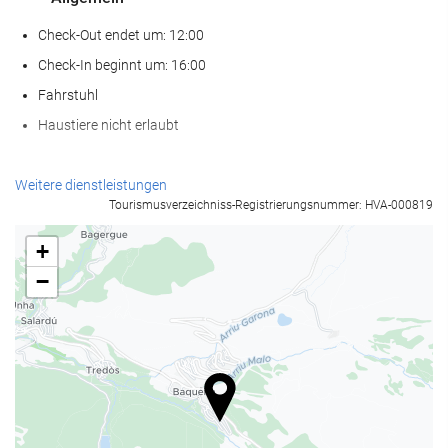
Check-Out endet um: 12:00
Check-In beginnt um: 16:00
Fahrstuhl
Haustiere nicht erlaubt
Nahrungsmittel und Getränke
Weitere dienstleistungen
Tourismusverzeichniss-Registrierungsnummer: HVA-000819
À-la-carte-Restaurant
Bar
+
Café in der Unterkunft
−
Wellness
Spa
Fitnessraum
Empfangsdienste