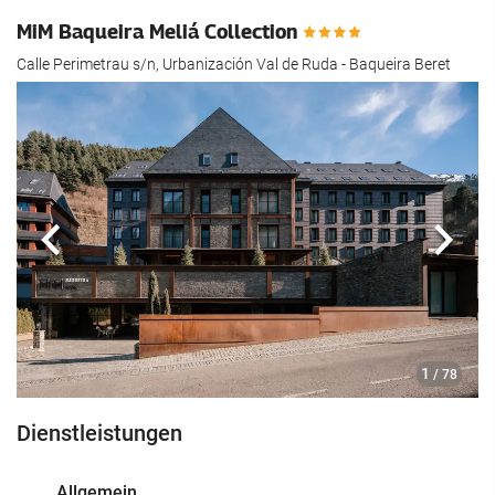
MiM Baqueira Meliá Collection
Calle Perimetrau s/n, Urbanización Val de Ruda - Baqueira Beret
Zurück
Näch
1
/ 78
Dienstleistungen
Allgemein