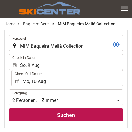
Home
Baqueira Beret
MiM Baqueira Meliá Collection
.
Reiseziel
.
Check-in Datum
Check-Out-Datum
Belegung
Belegung
2
Personen
,
1
Zimmer
Suchen